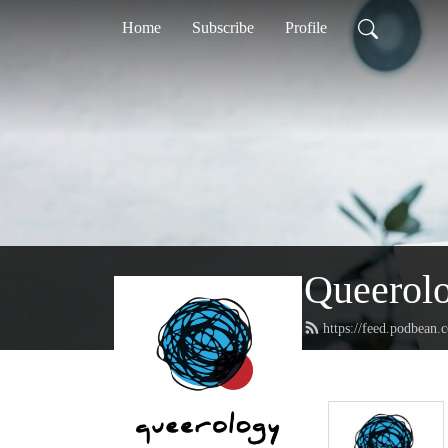
Home
Subscribe
Profile
Queerol
https://feed.podbean