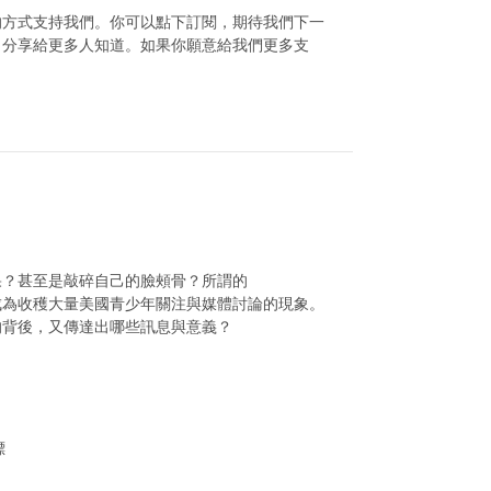
的方式支持我們。你可以點下訂閱，期待我們下一
目分享給更多人知道。如果你願意給我們更多支
果？甚至是敲碎自己的臉頰骨？所謂的
化，成為收穫大量美國青少年關注與媒體討論的現象。
的背後，又傳達出哪些訊息與意義？
標