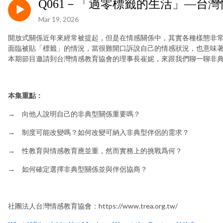
Q061－「過零標籤的生活」—台
Mar 19, 2026
開放式關係近年來經常被提起，但是在情感關係中，其實各種樣態非
面臨被貼「標籤」的情況，當很難開口訴說自己的情感狀況，也意味
本期節目邀請到台灣情感教育協會的理事長崔妮，來跟我們聊一聊非
本集重點：
→ 向他人說明自己的非典型關係重要嗎？
→ 制度可能改變嗎？如何改變可納入非典型伴侶的需求？
→ 性教育與情感教育應並重，然而實務上的挑戰爲何？
→ 如何確定選擇非典型關係並與伴侶協商？
社團法人台灣情感教育協會：https://www.trea.org.tw/