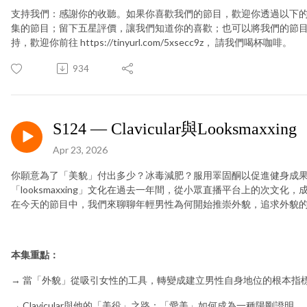
支持我們：感謝你的收聽。如果你喜歡我們的節目，歡迎你透過以下
集的節目；留下五星評價，讓我們知道你的喜歡；也可以將我們的節
持，歡迎你前往 https://tinyurl.com/5xsecc9z， 請我們喝杯咖啡。
934
S124 — Clavicular與Looksmaxxing
Apr 23, 2026
你願意為了「美貌」付出多少？冰毒減肥？服用睪固酮以促進健身成
「looksmaxxing」文化在過去一年間，從小眾直播平台上的次文
在今天的節目中，我們來聊聊年輕男性為何開始推崇外貌，追求外貌
本集重點：
→ 當「外貌」從吸引女性的工具，轉變成建立男性自身地位的根本指
→ Clavicular與他的「美役」之路：「愛美」如何成為一種陽剛證明