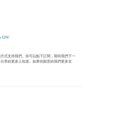
q-124/
的方式支持我們。你可以點下訂閱，期待我們下一
目分享給更多人知道。如果你願意給我們更多支
？