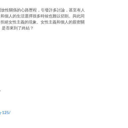
進入開放性關係的心路歷程，引發許多討論，甚至有人
念和個人的生活選擇很多時候也難以切割。與此同
」拒絕女性主義的現象。女性主義和個人的親密關
，是否來到了終結？
？
q-125/