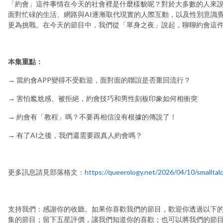
「約會」這件事情在今天的社會裡是什麼樣貌呢？對於大多數的人來
面對忙碌的生活、網路與AI逐漸取代現實的人際互動，以及性別意識
更為挑戰。在今天的節目中，我們從「單身之夜」說起，聊聊約會這
本集重點：
→ 當約會APP變得不受歡迎，面對面的聯誼是否重回流行？
→ 害怕尷尬感、被拒絕，約會技巧和男性刻板印象如何相衝突
→ 約會有「教程」嗎？不要再相信沒有根據的傳說了！
→ 有了AI之後，我們還需要跟真人約會嗎？
更多訊息請見部落格文：
https://queerology.net/2026/04/10/smalltal
支持我們：感謝你的收聽。如果你喜歡我們的節目，歡迎你透過以下
集的節目；留下五星評價，讓我們知道你的喜歡；也可以將我們的節