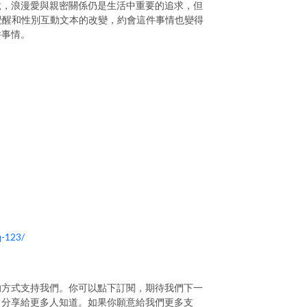
說，浪漫愛與親密關係仍是生活中重要的追求，但
覺醒和性別互動文本的改變，約會這件事情也變得
件事情。
q-123/
的方式支持我們。你可以點下訂閱，期待我們下一
目分享給更多人知道。如果你願意給我們更多支