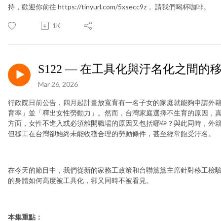
持，歡迎你前往 https://tinyurl.com/5xsecc9z， 請我們喝杯咖啡。
1K
S122 — 在工具化與汙名化之間的
Mar 26, 2026
行政院日前公告，四月起計畫放寬育有一名子女的家庭就能夠申請外
育率」並「釋出女性勞動力」。然而，台灣家庭選擇不生育的原因，
方面，女性不進入或必須離開職場的原因又包括哪些？與此同時，外
但移工在台灣卻始終未能收穫合理的勞動條件，甚至經常飽受汙名。
在今天的節目中，我們從新的家務工政策和台聯黨黨主席針對移工檢
的身體如何高度被工具化，卻又同時不被看見。
本集重點：