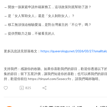
→ 開放一孩家庭申請外籍家務工，這項政策到底幫助了誰？
→ 是「女人幫助女人」還是「女人剝削女人」？
→ 移工無須強迫檢驗愛滋，是對台灣雇主的「不公平」嗎？
→ 提供勞動力之餘，不被看見的人
更多訊息請見部落格文：
https://queerology.net/2026/03/27/smalltal
支持我們：感謝你的收聽。如果你喜歡我們的節目，歡迎你透過以下
集的節目；留下五星評價，讓我們知道你的喜歡；也可以將我們的節
持，歡迎你前往 https://tinyurl.com/5xsecc9z， 請我們喝杯咖啡。
825