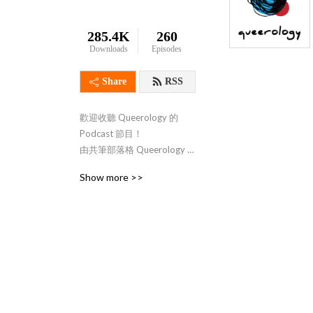
285.4K
260
Downloads
Episodes
Share
RSS
歡迎收聽 Queerology 的 
Podcast 節目！

由共筆部落格 Queerology 
製作。自 2012 年起，我們
Show more >>
結合了約 20 位作者一起寫
作，定期分享性別議題大小
事。每周推出，包括30分鐘
的長篇節目，深入討論特定
性別與社會議題，以及小型
時事對談SmallTalQ，回顧近
日重要、有趣甚至驚人的國
內外時事。
