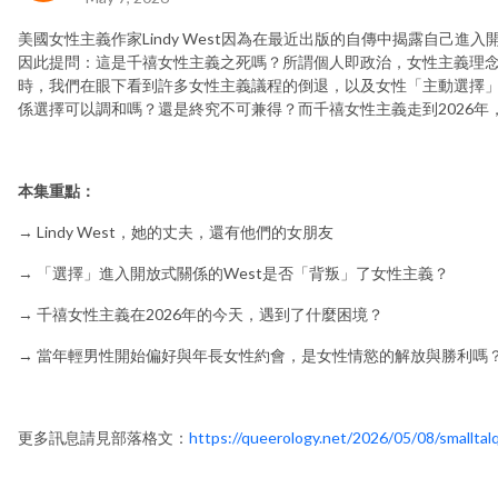
美國女性主義作家Lindy West因為在最近出版的自傳中揭露自己
因此提問：這是千禧女性主義之死嗎？所謂個人即政治，女性主義理
時，我們在眼下看到許多女性主義議程的倒退，以及女性「主動選擇
係選擇可以調和嗎？還是終究不可兼得？而千禧女性主義走到2026年
本集重點：
→ Lindy West，她的丈夫，還有他們的女朋友
→ 「選擇」進入開放式關係的West是否「背叛」了女性主義？
→ 千禧女性主義在2026年的今天，遇到了什麼困境？
→ 當年輕男性開始偏好與年長女性約會，是女性情慾的解放與勝利嗎
更多訊息請見部落格文：
https://queerology.net/2026/05/08/smalltal